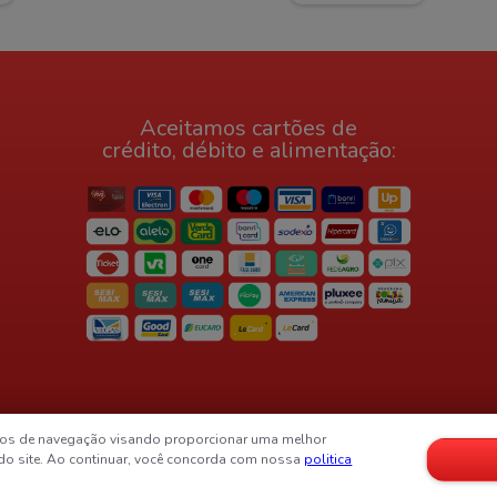
Aceitamos cartões de
crédito, débito e alimentação:
os de navegação visando proporcionar uma melhor
 do site. Ao continuar, você concorda com nossa
politica
Desenvolvido por
Flync