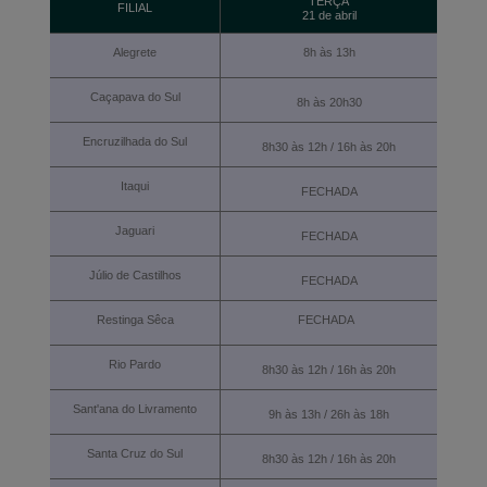
TERÇA
FILIAL
21 de abril
Alegrete
8h às 13h
Caçapava do Sul
8h às 20h30
Encruzilhada do Sul
8h30 às 12h / 16h às 20h
Itaqui
FECHADA
Jaguari
FECHADA
Júlio de Castilhos
FECHADA
Restinga Sêca
FECHADA
Rio Pardo
8h30 às 12h / 16h às 20h
Sant'ana do Livramento
9h às 13h / 26h às 18h
Santa Cruz do Sul
8h30 às 12h / 16h às 20h