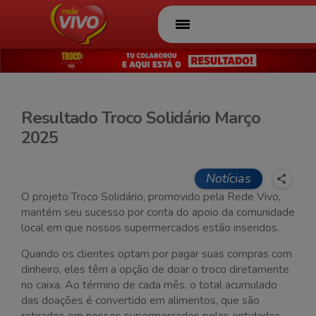
Página Inicial
Ofertas
Folhetos
Resultado Troco Solidário Março
2025
A Rede Vivo
Serviços
Notícias
O projeto Troco Solidário, promovido pela Rede Vivo,
Ações
mantém seu sucesso por conta do apoio da comunidade
local em que nossos supermercados estão inseridos.
Sorvete Rede Vivo
Quando os clientes optam por pagar suas compras com
Conheça também
dinheiro, eles têm a opção de doar o troco diretamente
o Rancho
no caixa. Ao término de cada mês, o total acumulado
Atacadista
das doações é convertido em alimentos, que são
Lojas
retirados em nossos supermercados pelas entidades