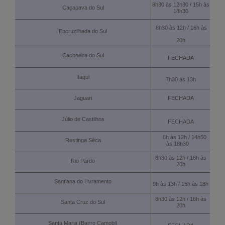
8h30 às 12h30 / 15h às
Caçapava do Sul
18h30
Clube
8h30 às 12h / 16h às
Encruzilhada do Sul
20h
Novidades
Cachoeira do Sul
FECHADA
Trabalhe Conosco
Itaqui
7h30 às 13h
Contato
Jaguari
FECHADA
Júlio de Castilhos
FECHADA
8h às 12h / 14h50
Restinga Sêca
às 18h30
8h30 às 12h / 16h às
Rio Pardo
20h
Sant'ana do Livramento
9h às 13h / 15h às 18h
8h30 às 12h / 16h às
Santa Cruz do Sul
20h
Santa Maria (Bairro Camobi)