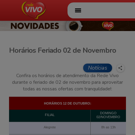
Página Inicial
Ofertas
Folhetos
Horários Feriado 02 de Novembro
A Rede Vivo
Notícias
Serviços
Confira os horários de atendimento da Rede Vivo
durante o feriado de 02 de novembro para aproveitar
Ações
todas as nossas ofertas com tranquildade!:
Sorvete Rede Vivo
HORÁRIOS 12 DE OUTUBRO:
Conheça também
DOMINGO
FILIAL
o Rancho
02/NOVEMBRO
Atacadista
Alegrete
8h as 13h
Lojas