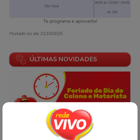
8h30 às 12h30 / 14h30
São Sepé
às 18h
Te programa e aproveite!
Postado no dia 31/10/2025
ÚLTIMAS NOVIDADES
Notícias
Horário Dia do Colono e do Motorista